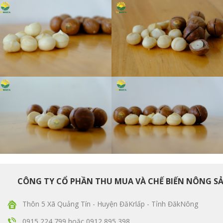
CÔNG TY CỔ PHẦN THU MUA VÀ CHẾ BIẾN NÔNG S
Thôn 5 Xã Quảng Tín - Huyện ĐăKrlấp - Tỉnh ĐăkNông
0915 224 799
hoặc
0912 895 398