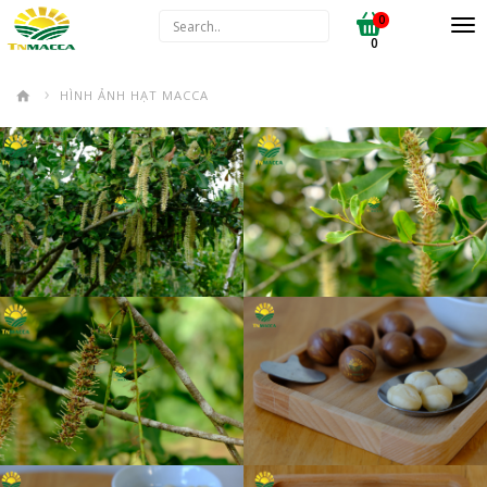
0
0
HÌNH ẢNH HẠT MACCA