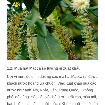
1.2: Mua hạt Macca số lượng sỉ xuất khẩu
Bởi vì mức độ dinh dưỡng cao mà hạt Macca rất được
khách nước hoàng ưa chuộn. Việc xuất khẩu qua các
nước như anh, Mỹ, Nhật, Hàn, Trung Quốc,…không
phải dễ dàng. Yêu cầu về chất lượng rất cao, mẫu mã,
bao bì đẹp, lạ mắt thu hút khách. Không những thế còn