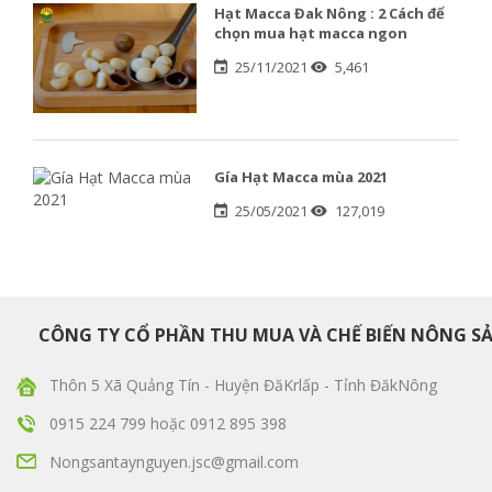
Hạt Macca Đak Nông : 2 Cách để
chọn mua hạt macca ngon
25/11/2021
5,461
Gía Hạt Macca mùa 2021
25/05/2021
127,019
CÔNG TY CỔ PHẦN THU MUA VÀ CHẾ BIẾN NÔNG S
Thôn 5 Xã Quảng Tín - Huyện ĐăKrlấp - Tỉnh ĐăkNông
0915 224 799
hoặc
0912 895 398
Nongsantaynguyen.jsc@gmail.com