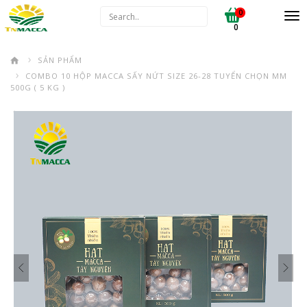
0
0
SẢN PHẨM
COMBO 10 HỘP MACCA SẤY NỨT SIZE 26-28 TUYỂN CHỌN MM
500G ( 5 KG )