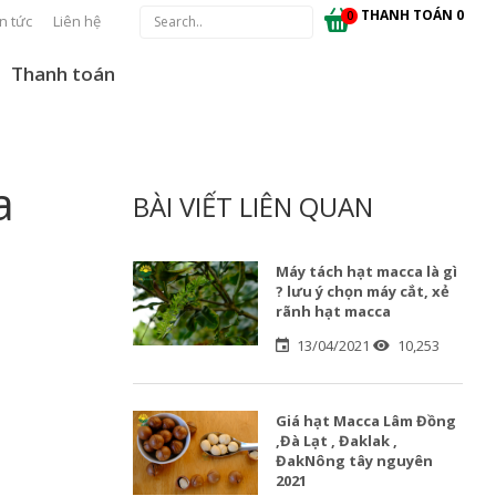
THANH TOÁN
0
0
in tức
Liên hệ
Thanh toán
a
BÀI VIẾT LIÊN QUAN
Máy tách hạt macca là gì
? lưu ý chọn máy cắt, xẻ
rãnh hạt macca
13/04/2021
10,253
Giá hạt Macca Lâm Đồng
,Đà Lạt , Đaklak ,
ĐakNông tây nguyên
2021