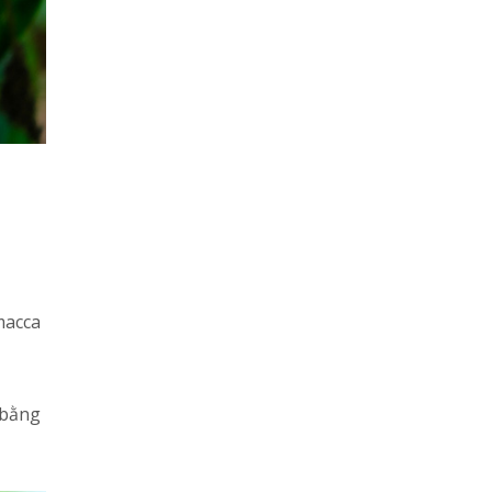
macca
 bằng