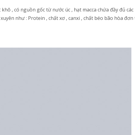
 khô , có nguồn gốc từ nước úc , hạt macca chứa đầy đủ các
ên như : Protein , chất xơ , canxi , chất béo bão hòa đơn 