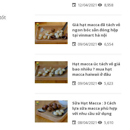
12/04/2021
8,958
tốt
Giá hạt macca đã tách vỏ
ngon bóc sẵn đóng hộp
tại vinmart hà nội
09/04/2021
6,554
Hạt macca úc tách vỏ giá
bao nhiêu ? mua hạt
macca haiwaii ở đâu
09/04/2021
5,623
Sữa Hạt Macca : 3 Cách
lựa sữa macca phù hợp
với nhu cầu sử dụng
08/04/2021
5,610