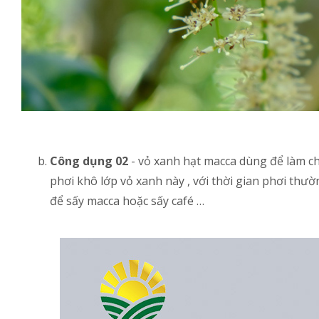
Công dụng 02
- vỏ xanh hạt macca dùng để làm chấ
phơi khô lớp vỏ xanh này , với thời gian phơi thườ
để sấy macca hoặc sấy café …