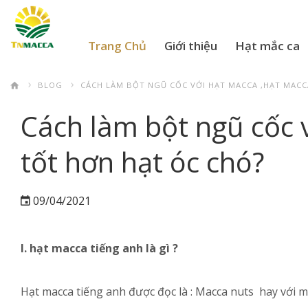
Trang Chủ
Giới thiệu
Hạt mắc ca
BLOG
CÁCH LÀM BỘT NGŨ CỐC VỚI HẠT MACCA ,HẠT MACC
Cách làm bột ngũ cốc 
tốt hơn hạt óc chó?
09/04/2021
I.
hạt macca tiếng anh là gì ?
Hạt macca tiếng anh được đọc là : Macca nuts hay với m