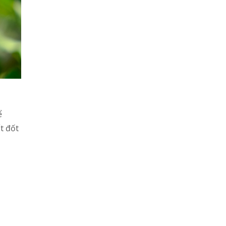
ể
t đốt