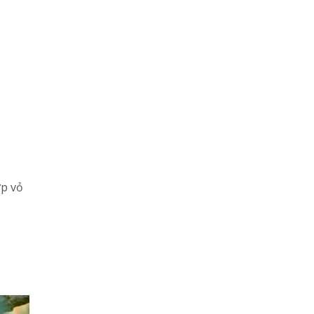
ớp vỏ