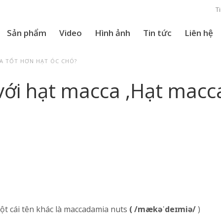
T
Sản phẩm
Video
Hình ảnh
Tin tức
Liên hệ
A TỐT HƠN HẠT ÓC CHÓ?
với hạt macca ,Hạt macc
ột cái tên khác là maccadamia nuts
(
/mækəˈdeɪmiə/
)