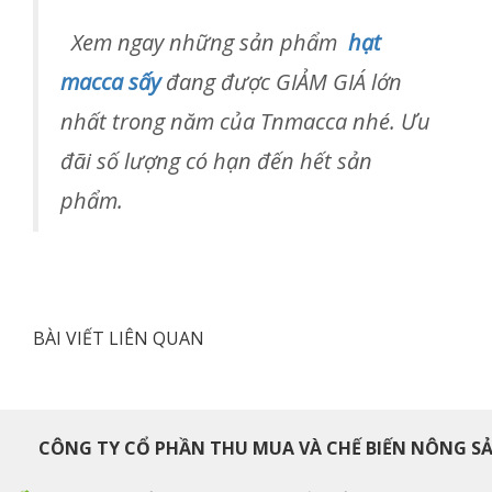
Xem ngay nh
ữ
ng s
ả
n ph
ẩ
m
h
ạ
t
macca s
ấ
y
đang đ
ượ
c GI
Ả
M GIÁ l
ớ
n
nh
ấ
t trong năm c
ủ
a Tnmacca nhé.
Ư
u
đã
i s
ố
l
ượ
ng có h
ạ
n đ
ế
n h
ế
t s
ả
n
ph
ẩ
m.
BÀI VIẾT LIÊN QUAN
CÔNG TY CỔ PHẦN THU MUA VÀ CHẾ BIẾN NÔNG S