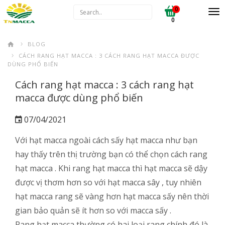
0
0
BLOG
CÁCH RANG HẠT MACCA : 3 CÁCH RANG HẠT MACCA ĐƯỢC
DÙNG PHỔ BIẾN
Cách rang hạt macca : 3 cách rang hạt
macca được dùng phổ biến
07/04/2021
Với hạt macca ngoài cách sấy hạt macca như bạn
hay thấy trên thị trường bạn có thể chọn cách rang
hạt macca . Khi rang hạt macca thì hạt macca sẽ dậy
được vị thơm hơn so với hạt macca sây , tuy nhiên
hạt macca rang sẽ vàng hơn hạt macca sấy nên thời
gian bảo quản sẽ ít hơn so với macca sấy .
Rang hạt macca thường có hai loại rang chính đó là