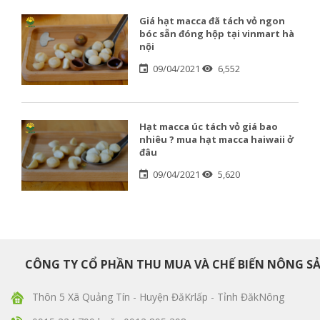
Giá hạt macca đã tách vỏ ngon
bóc sẵn đóng hộp tại vinmart hà
nội
09/04/2021
6,552
Hạt macca úc tách vỏ giá bao
nhiêu ? mua hạt macca haiwaii ở
đâu
09/04/2021
5,620
CÔNG TY CỔ PHẦN THU MUA VÀ CHẾ BIẾN NÔNG S
Thôn 5 Xã Quảng Tín - Huyện ĐăKrlấp - Tỉnh ĐăkNông