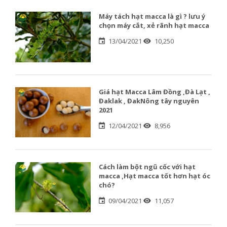
Máy tách hạt macca là gì ? lưu ý
chọn máy cắt, xẻ rãnh hạt macca
13/04/2021
10,250
Giá hạt Macca Lâm Đồng ,Đà Lạt ,
Đaklak , ĐakNông tây nguyên
2021
12/04/2021
8,956
Cách làm bột ngũ cốc với hạt
macca ,Hạt macca tốt hơn hạt óc
chó?
09/04/2021
11,057