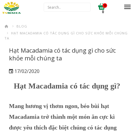
0
0
BLOG
HẠT MACADAMIA CÓ TÁC DỤNG GÌ CHO SỨC KHỎE MỖI CHÚNG
TA
Hạt Macadamia có tác dụng gì cho sức
khỏe mỗi chúng ta
17/02/2020
Hạt Macadamia có tác dụng gì?
Mang hương vị thơm ngon, béo bùi hạt
Macadamia trở thành một món ăn cực kì
được yêu thích đặc biệt chúng có tác dụng